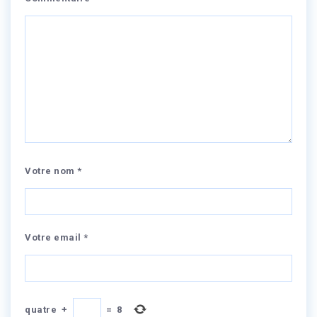
Votre nom *
Votre email *
quatre
+
=
8