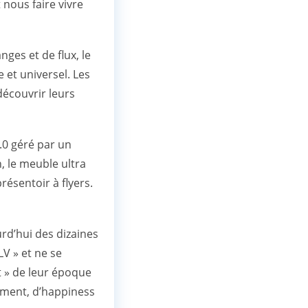
 nous faire vivre
ges et de flux, le
 et universel. Les
découvrir leurs
4.0 géré par un
, le meuble ultra
ésentoir à flyers.
urd’hui des dizaines
LV » et ne se
t » de leur époque
ement, d’happiness