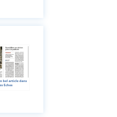
n bel article dans
es Echos