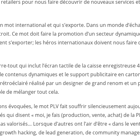
s retailers pour nous faire découvrir de nouveaux services et
 mot international et qui s’exporte. Dans un monde d’échan
roit. Ce mot doit faire la promotion d’un secteur dynamique
ent s’exporter; les héros internationaux doivent nous faire 
e-tout qui inclut l’écran tactile de la caisse enregistreuse 
 de contenus dynamiques et le support publicitaire en carton
étroéclairé réalisé par un designer de grand renom et un pr
ble de mélanger tout cela.
ons évoquées, le mot PLV fait souffrir silencieusement aujo
iés qui disent « moi, je fais (production, vente, achat) de la P
as valorisés… Lorsque d’autres ont l’air d’être « dans le ven
 growth hacking, de lead generation, de community manag