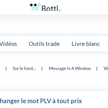
Vidéos
Outils trade
Livre blanc
Sur le fond…
Message In A Window
Wi
 changer le mot PLV à tout prix