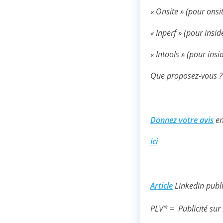
« Onsite » (pour onsi
« Inperf » (pour insi
« Intools » (pour insi
Que proposez-vous ?
Donnez votre avis
en
ici
Article
Linkedin publi
PLV* = Publicité sur 