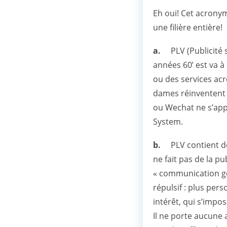
Eh oui! Cet acronym
une filière entière!
a.
PLV (Publicité 
années 60’ est va à
ou des services acr
dames réinventent l
ou Wechat ne s’app
System.
b.
PLV contient deu
ne fait pas de la pub
« communication géo
répulsif : plus per
intérêt, qui s’impos
Il ne porte aucune a