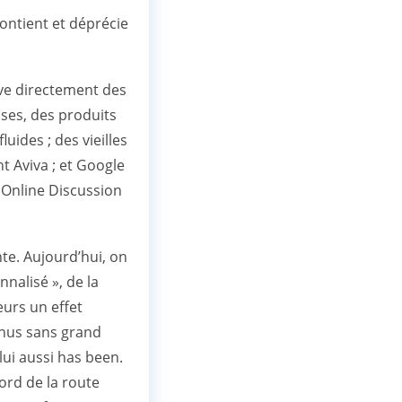
contient et déprécie
ive directement des
ises, des produits
ides ; des vieilles
t Aviva ; et Google
 Online Discussion
te. Aujourd’hui, on
nnalisé », de la
eurs un effet
tenus sans grand
lui aussi has been.
bord de la route