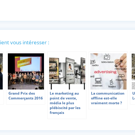
ient vous intéresser :
Grand Prix des
Le marketing au
La communication
U
Commerçants 2016
point de vente,
offline est-elle
L
média le plus
vraiment morte ?
plébiscité par les
français