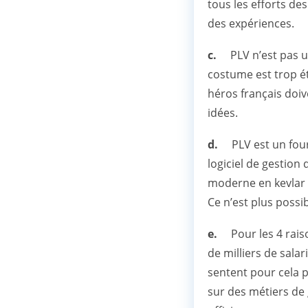
tous les efforts de
des expériences.
c.
PLV n’est pas un
costume est trop ét
héros français doiv
idées.
d.
PLV est un fourr
logiciel de gestion
moderne en kevlar r
Ce n’est plus possi
e.
Pour les 4 rais
de milliers de salar
sentent pour cela p
sur des métiers de