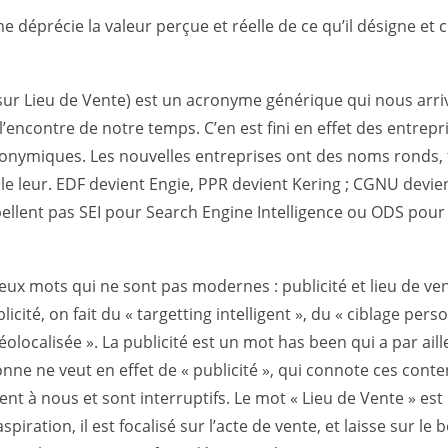
e déprécie la valeur perçue et réelle de ce qu’il désigne et 
sur Lieu de Vente) est un acronyme générique qui nous arr
 l’encontre de notre temps. C’en est fini en effet des entrepr
onymiques. Les nouvelles entreprises ont des noms ronds, flu
e leur. EDF devient Engie, PPR devient Kering ; CGNU devien
ellent pas SEI pour Search Engine Intelligence ou ODS pour
x mots qui ne sont pas modernes : publicité et lieu de ven
licité, on fait du « targetting intelligent », du « ciblage perso
localisée ». La publicité est un mot has been qui a par aill
sonne ne veut en effet de « publicité », qui connote ces con
ent à nous et sont interruptifs. Le mot « Lieu de Vente » est 
spiration, il est focalisé sur l’acte de vente, et laisse sur le 