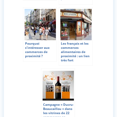
Pourquoi
Les français et les
s’intéresser aux
commerces
commerces de
alimentaires de
proximité ?
proximité : un lien
très fort
Campagne « Ducru-
Beaucaillou » dans
les vitrines de 22