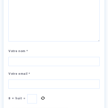
Votre nom *
Votre email *
8
×
huit
=